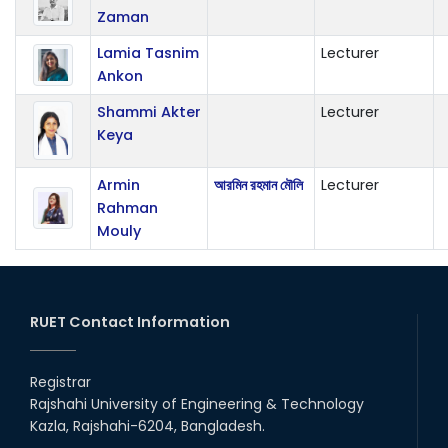
Zaman
Lamia Tasnim
Lecturer
Ankon
Shammi Akter
Lecturer
Keya
Armin
আরমিন রহমান মৌলি
Lecturer
Rahman
Mouly
RUET Contact Information
Registrar
Rajshahi University of Engineering & Technology
Kazla, Rajshahi-6204, Bangladesh.