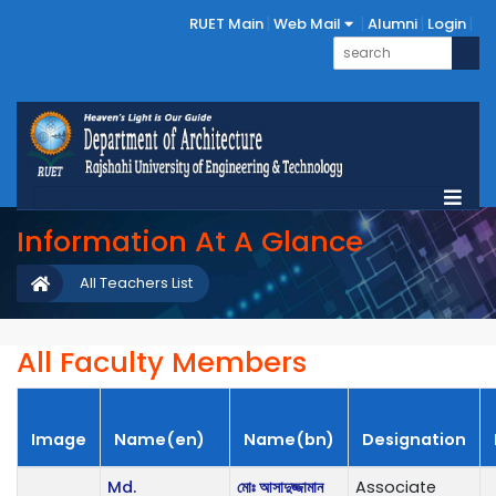
RUET Main
Web Mail
Alumni
Login
Information At A Glance
All Teachers List
All Faculty Members
Image
Name(en)
Name(bn)
Designation
Md.
মোঃ আসাদুজ্জামান
Associate